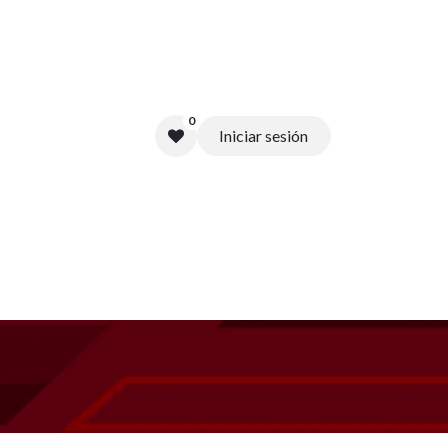
0
Iniciar sesión
midor
Bibiloteca Digital
Contacto